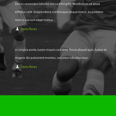
Donec venenatis lobortis nisi sed fringilla. Vestibulum sit amet
efficitur velit. Suspendisse scelerisque neque lorem, eu porttitor
metus suscipit vitae? metus ...
Doris Flores
In congue porta, turpis mauris sed ante. Fusce aliquet quis, luctus et
magnis dis parturient montes, nascetur ridiculus mus ...
Doris Flores