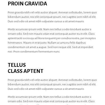
PROIN GRAVIDA
Proin gravida nibh vel velit auctor aliquet. Aenean sollicitudin, lorem quis
bibendum auctor, nisi elit consequat ipsum, nec sagittis sem nibh id elit.
Duis sed odio sit amet nibh vulputate cursus a sit amet mauris.
Morbi accumsan ipsum velit. Nam nec tellus a odio tincidunt auctor a
ornare odio. Sed non mauris vitae erat consequat auctor eu in elit. Class
aptent taciti sociosqu ad litora torquent per conubia nostra, per inceptos
himenaeos. Mauris in erat justo. Nullam ac urna eu felis dapibus
condimentum sit amet a augue. Sed non neque elit. Sed ut imperdiet
nisi. Proin condimentum fermentum nunc.
TELLUS
CLASS APTENT
Proin gravida nibh vel velit auctor aliquet. Aenean sollicitudin, lorem quis
bibendum auctor, nisi elit consequat ipsum, nec sagittis sem nibh id elit.
Duis sed odio sit amet nibh vulputate cursus a sit amet mauris.
Morbi accumsan ipsum velit. Nam nec tellus a odio tincidunt auctor a
ornare odio. Sed non mauris vitae erat consequat auctor eu in elit. Class